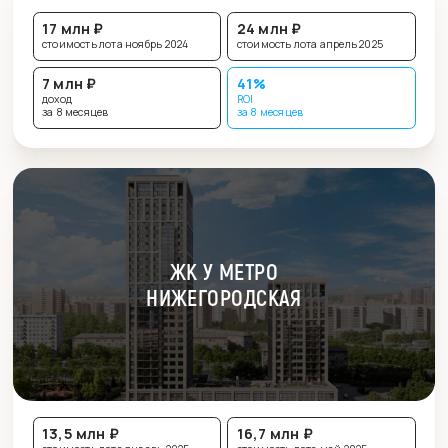
ТЕХНОПАРК
17 млн ₽
24 млн ₽
стоимость лота ноябрь 2024
стоимость лота апрель 2025
7 млн ₽
41%
доход
ROI
за 8 месяцев
за 8 месяцев
ЖК У МЕТРО
НИЖЕГОРОДСКАЯ
13,5 млн ₽
16,7 млн ₽