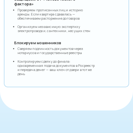
фактора»
Проверяем прописанных лиц и историю
аренды. Если квартира сдавалась —
обеспечиваем расторжение договоров
Организуем независимую экспертизу
электропроводки, сантехники, несущих стен
Блокируем мошенников
Сверяем подлинность документов через
нотариусов и государственные реестры
Контролируем сделку до финала:
одновременная подача документов в Росреестр
и передача денег — ваш ключ от двери в тот же
день