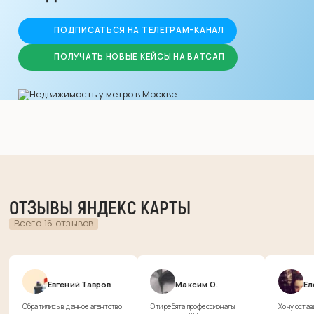
ПОДПИСАТЬСЯ НА ТЕЛЕГРАМ-КАНАЛ
ПОЛУЧАТЬ НОВЫЕ КЕЙСЫ НА ВАТСАП
ОТЗЫВЫ ЯНДЕКС КАРТЫ
Всего 16 отзывов
Евгений Тавров
Максим О.
Ел
Обратились в данное агентство
Эти ребята профессионалы
Хочу остав