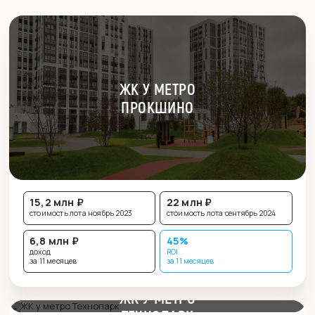
ЖК У МЕТРО
ПРОКШИНО
15,2 млн ₽
22 млн ₽
стоимость лота ноябрь 2023
стоимость лота сентябрь 2024
6,8 млн ₽
45%
доход
ROI
за 11 месяцев
за 11 месяцев
ЖК У МЕТРО