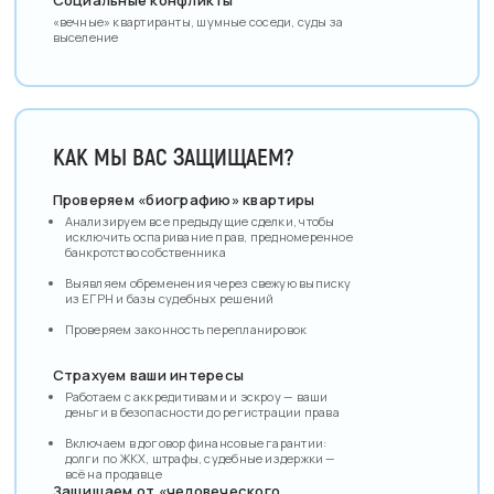
«вечные» квартиранты, шумные соседи, суды за
выселение
КАК МЫ ВАС ЗАЩИЩАЕМ?
Проверяем «биографию» квартиры
Анализируем все предыдущие сделки, чтобы
исключить оспаривание прав, предномеренное
банкротство собственника
Выявляем обременения через свежую выписку
из ЕГРН и базы судебных решений
Проверяем законность перепланировок
Страхуем ваши интересы
Работаем с аккредитивами и эскроу — ваши
деньги в безопасности до регистрации права
Включаем в договор финансовые гарантии:
долги по ЖКХ, штрафы, судебные издержки —
всё на продавце
Защищаем от «человеческого